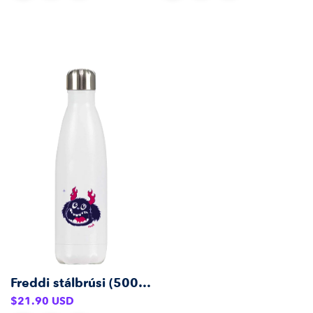
Freddi stálbrúsi (500 ml)
Venjulegt
$21.90 USD