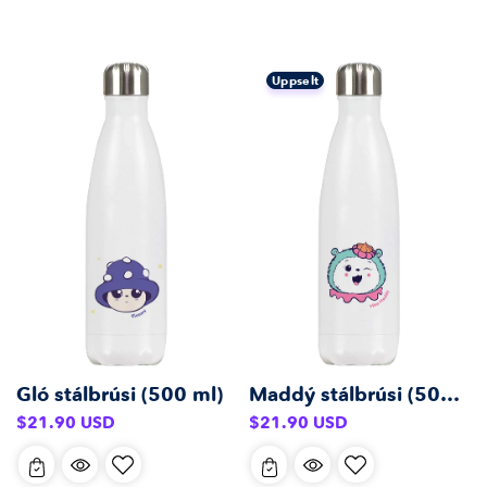
Uppselt
Gló stálbrúsi (500 ml)
Maddý stálbrúsi (500 ml)
Venjulegt
Venjulegt
$21.90 USD
$21.90 USD
verð
verð