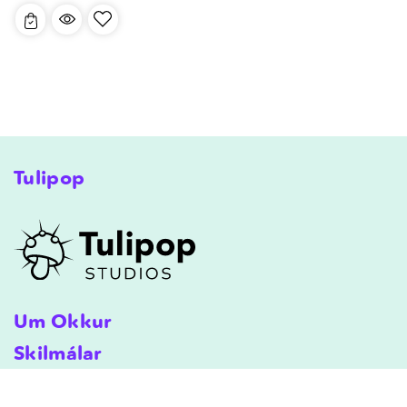
verð
Tulipop
Um Okkur
Skilmálar
Afhending
Skilmálar