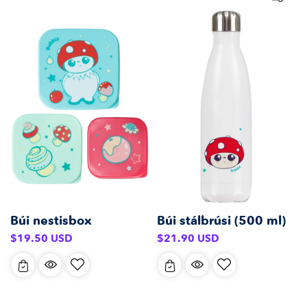
Búi nestisbox
Búi stálbrúsi (500 ml)
Venjulegt
Venjulegt
$19.50 USD
$21.90 USD
verð
verð