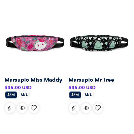
Marsupio Miss Maddy
Marsupio Mr Tree
Prezzo
Prezzo
$35.00 USD
$35.00 USD
di
di
S/M
M/L
S/M
M/L
listino
listino