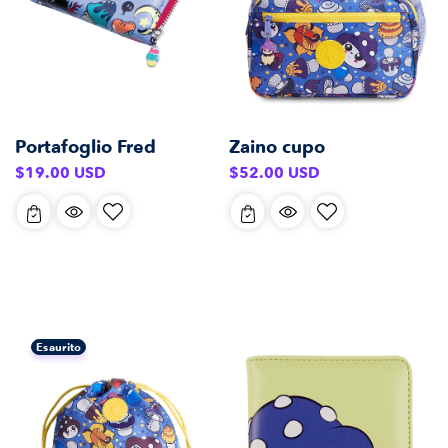
Portafoglio Fred
Zaino cupo
Prezzo
Prezzo
$19.00 USD
$52.00 USD
di
di
listino
listino
Esaurito