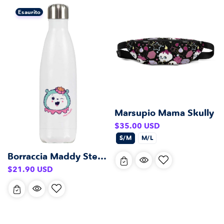
Esaurito
Marsupio Mama Skully
Prezzo
$35.00 USD
di
S/M
M/L
listino
Borraccia Maddy Steel (500 ml)
Prezzo
$21.90 USD
di
listino