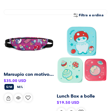
E
Z
I
Filtra e ordina
O
N
E
:
Marsupio con motivo rosa bacca
Prezzo
$35.00 USD
di
S/M
M/L
listino
Lunch Box a bolle
Prezzo
$19.50 USD
di