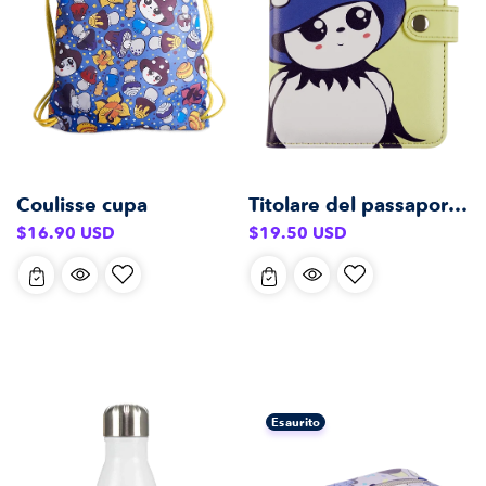
Titolare del passaporto cupo
Coulisse cupa
Prezzo
Prezzo
$19.50 USD
$16.90 USD
di
di
listino
listino
Esaurito