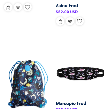
listino
Zaino Fred
Prezzo
$52.00 USD
di
listino
Marsupio Fred