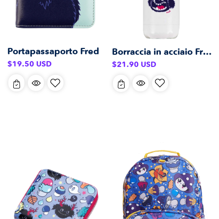
Portapassaporto Fred
Borraccia in acciaio Fred (500 ml)
Prezzo
Prezzo
$19.50 USD
$21.90 USD
di
di
listino
listino