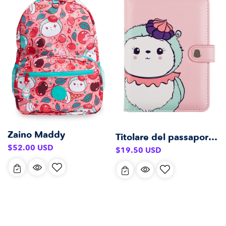
Zaino Maddy
Titolare del passaporto Maddy
Prezzo
$52.00 USD
Prezzo
$19.50 USD
di
di
listino
listino