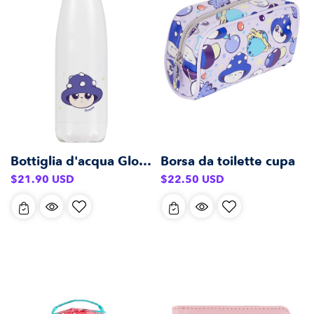
Bottiglia d'acqua Gloomy Steel (500 ml)
Borsa da toilette cupa
Prezzo
Prezzo
$21.90 USD
$22.50 USD
di
di
listino
listino