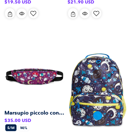
Prezzo
Prezzo
$19.50 USD
$21.90 USD
di
di
listino
listino
Marsupio piccolo con motivo rosa scuro
Prezzo
$35.00 USD
di
S/M
M/L