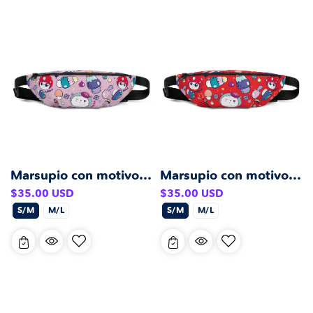
Marsupio con motivo rosa
Marsupio con motivo rosso
Prezzo
Prezzo
$35.00 USD
$35.00 USD
di
di
S/M
M/L
S/M
M/L
listino
listino