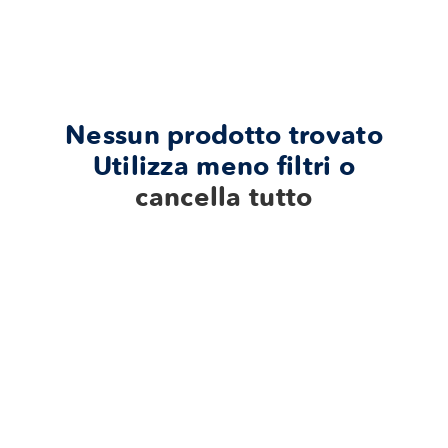
E
Z
I
O
N
Nessun prodotto trovato
E
Utilizza meno filtri o
:
cancella tutto