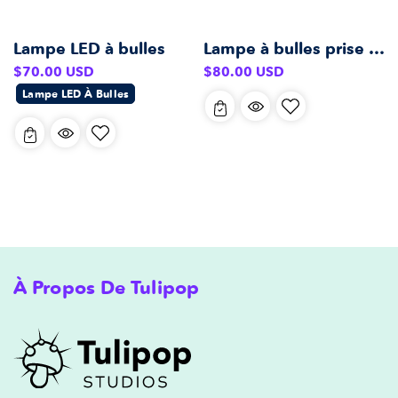
Lampe LED à bulles
Lampe à bulles prise britannique
Prix
Prix
$70.00 USD
$80.00 USD
habituel
habituel
Lampe LED À Bulles
À Propos De Tulipop