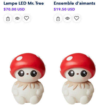
Lampe LED Mr. Tree
Ensemble d'aimants
Prix
Prix
$70.00 USD
$19.50 USD
habituel
habituel