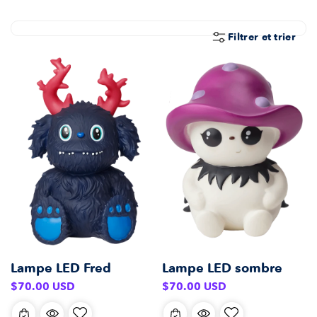
E
C
Filtrer et trier
T
I
O
N
:
Lampe LED Fred
Lampe LED sombre
Prix
Prix
$70.00 USD
$70.00 USD
habituel
habituel