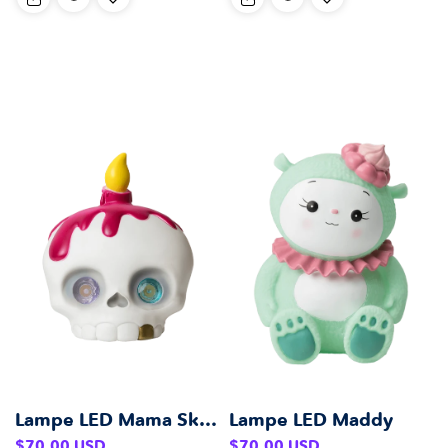
Lampe LED Mama Skully
Lampe LED Maddy
Prix
Prix
$70.00 USD
$70.00 USD