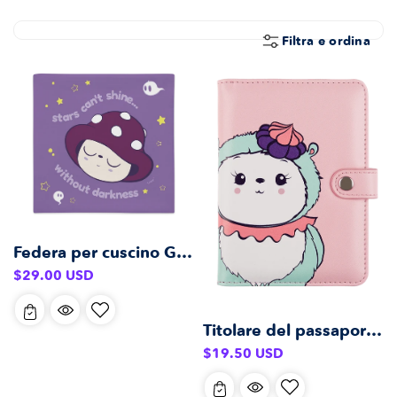
E
Z
Filtra e ordina
I
O
N
E
:
Federa per cuscino Gloomy Premium 22x22 pollici
Prezzo
$29.00 USD
di
listino
Titolare del passaporto Maddy
Prezzo
$19.50 USD
di
listino